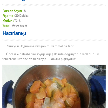
Porsion Sayısı :
8
Pişirme :
30 Dakika
Mutfak :
Türk
Yazar :
Ayşe Yaşar
Hazırlanışı
Yeni yılın ilk gününe yakışan mükemmel bir tarif.
Öncelikle balkabağını soyup küp şeklinde doğruyoruz.Tefal düdüklü
tencerede üzerine az su ekleyip 10 dakika pişiriyoruz.