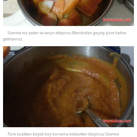
Üzerine toz şeker ve tarçın ekliyoruz.Blendırdan geçirip püre haline
getiriyoruz.
Püre sıcakken büyük boy borcama bisküvileri diziyoruz.Üzerine