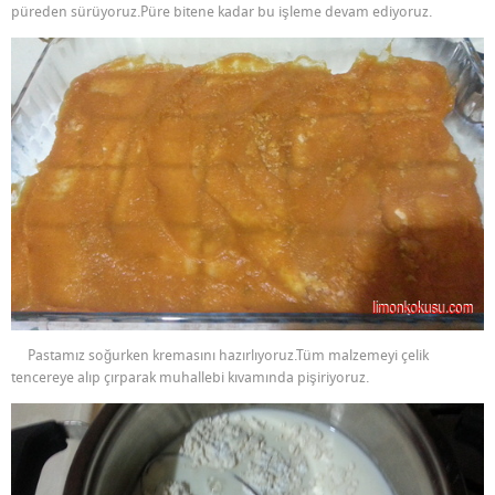
püreden sürüyoruz.Püre bitene kadar bu işleme devam ediyoruz.
Pastamız soğurken kremasını hazırlıyoruz.Tüm malzemeyi çelik
tencereye alıp çırparak muhallebi kıvamında pişiriyoruz.