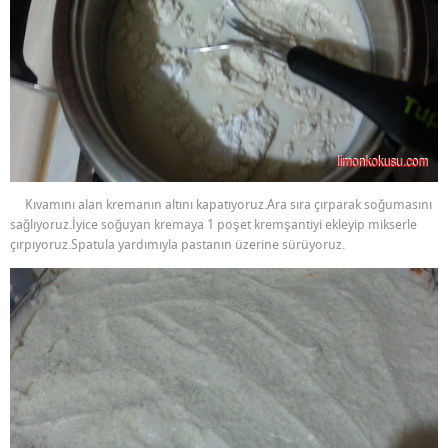
Kıvamını alan kremanın altını kapatıyoruz.Ara sıra çırparak soğumasını
sağlıyoruz.İyice soğuyan kremaya 1 poşet kremşantiyi ekleyip mikserle
çırpıyoruz.Spatula yardımıyla pastanın üzerine sürüyoruz.