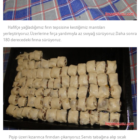
Hafifçe yağladığımız fırın tepsisine kestiğimiz mantıları
yerleştiriyoruz.Üzerlerine fırça yardımıyla az sıvıyağ sürüyoruz.Daha sonra
180 derecedeki fırına sürüyoruz.
Pişip üzeri kızarınca fırından çıkarıyoruz.Servis tabağına alıp sıcak