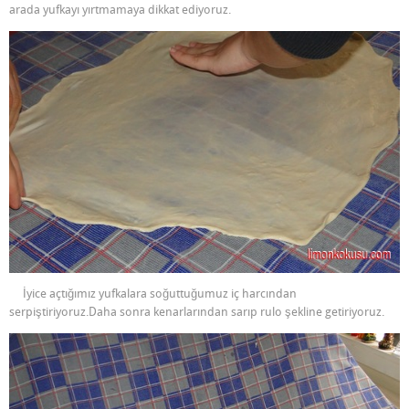
arada yufkayı yırtmamaya dikkat ediyoruz.
İyice açtığımız yufkalara soğuttuğumuz iç harcından
serpiştiriyoruz.Daha sonra kenarlarından sarıp rulo şekline getiriyoruz.