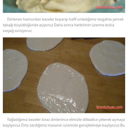
Dinlenen hamurdan bezeler koparıp hafif unladığımız tezgahta yemek
tabağı büyüklüğünde açıyoruz.Daha sonra herbirinin üzerine bolca
sıvıyağ sürüyoruz.
Yağladığımız bezeler biraz dinlenince elimizle dikkatlice çekerek açmaya
başlıyoruz.Örtü serdiğimiz masanın üzerinde genişletmeye başlıyoruz.Bu