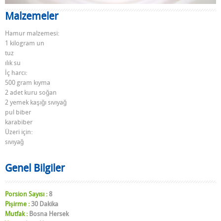
Malzemeler
Hamur malzemesi:
1 kilogram un
tuz
ılık su
İç harcı:
500 gram kıyma
2 adet kuru soğan
2 yemek kaşığı sıvıyağ
pul biber
karabiber
Üzeri için:
sıvıyağ
Genel Bilgiler
Porsion Sayısı :
8
Pişirme :
30 Dakika
Mutfak :
Bosna Hersek