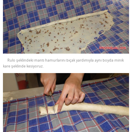
Rulo şeklindeki mantı hamurlarını bıçak yardımıyla aynı boyda minik
kare şeklinde kesiyoruz.