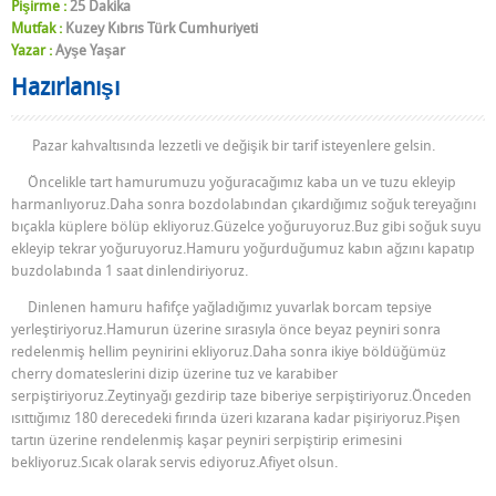
Pişirme :
25 Dakika
Mutfak :
Kuzey Kıbrıs Türk Cumhuriyeti
Yazar :
Ayşe Yaşar
Hazırlanışı
Pazar kahvaltısında lezzetli ve değişik bir tarif isteyenlere gelsin.
Öncelikle tart hamurumuzu yoğuracağımız kaba un ve tuzu ekleyip
harmanlıyoruz.Daha sonra bozdolabından çıkardığımız soğuk tereyağını
bıçakla küplere bölüp ekliyoruz.Güzelce yoğuruyoruz.Buz gibi soğuk suyu
ekleyip tekrar yoğuruyoruz.Hamuru yoğurduğumuz kabın ağzını kapatıp
buzdolabında 1 saat dinlendiriyoruz.
Dinlenen hamuru hafifçe yağladığımız yuvarlak borcam tepsiye
yerleştiriyoruz.Hamurun üzerine sırasıyla önce beyaz peyniri sonra
redelenmiş hellim peynirini ekliyoruz.Daha sonra ikiye böldüğümüz
cherry domateslerini dizip üzerine tuz ve karabiber
serpiştiriyoruz.Zeytinyağı gezdirip taze biberiye serpiştiriyoruz.Önceden
ısıttığımız 180 derecedeki fırında üzeri kızarana kadar pişiriyoruz.Pişen
tartın üzerine rendelenmiş kaşar peyniri serpiştirip erimesini
bekliyoruz.Sıcak olarak servis ediyoruz.Afiyet olsun.