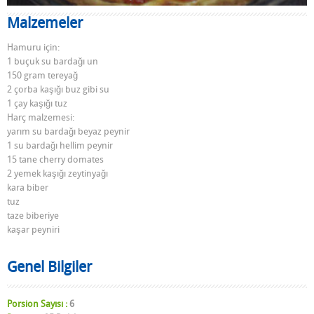
Malzemeler
Hamuru için:
1 buçuk su bardağı un
150 gram tereyağ
2 çorba kaşığı buz gibi su
1 çay kaşığı tuz
Harç malzemesi:
yarım su bardağı beyaz peynir
1 su bardağı hellim peynir
15 tane cherry domates
2 yemek kaşığı zeytinyağı
kara biber
tuz
taze biberiye
kaşar peyniri
Genel Bilgiler
Porsion Sayısı :
6