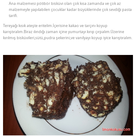
Ana malzemesi pötibör bisküvi olan çok kısa zamanda ve çok az
malzemeyle yapılabilen çocuklar kadar büyüklerinde çok sevdiği pasta
tarifi.
Tereyağı kısık ateşte eritelim.İçerisine kakao ve tarçını koyup
karıştıralım.Biraz ılındığı zaman içine yumurtayı kırıp çırpalım.Üzerine
kırılmış bisküvileri,sütü,pudra şekerini,ve vanilyayı koyup iyice karıştıralım.