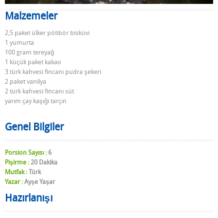
Malzemeler
2,5 paket ülker pötibör bisküvi
1 yumurta
100 gram tereyağ
1 küçük paket kakao
3 türk kahvesi fincanı pudra şekeri
2 paket vanilya
2 türk kahvesi fincanı süt
yarım çay kaşığı tarçın
Genel Bilgiler
Porsion Sayısı :
6
Pişirme :
20 Dakika
Mutfak :
Türk
Yazar :
Ayşe Yaşar
Hazırlanışı