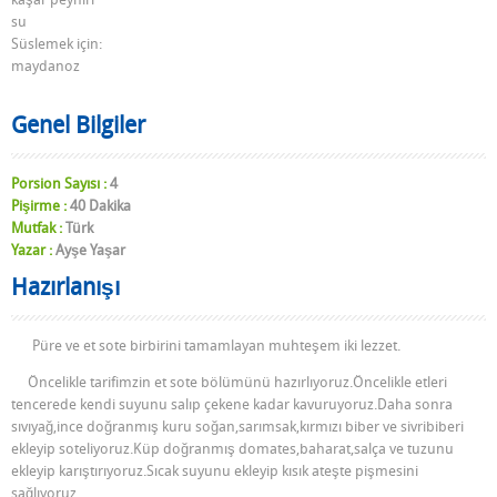
su
Süslemek için:
maydanoz
Genel Bilgiler
Porsion Sayısı :
4
Pişirme :
40 Dakika
Mutfak :
Türk
Yazar :
Ayşe Yaşar
Hazırlanışı
Püre ve et sote birbirini tamamlayan muhteşem iki lezzet.
Öncelikle tarifimzin et sote bölümünü hazırlıyoruz.Öncelikle etleri
tencerede kendi suyunu salıp çekene kadar kavuruyoruz.Daha sonra
sıvıyağ,ince doğranmış kuru soğan,sarımsak,kırmızı biber ve sivribiberi
ekleyip soteliyoruz.Küp doğranmış domates,baharat,salça ve tuzunu
ekleyip karıştırıyoruz.Sıcak suyunu ekleyip kısık ateşte pişmesini
sağlıyoruz.