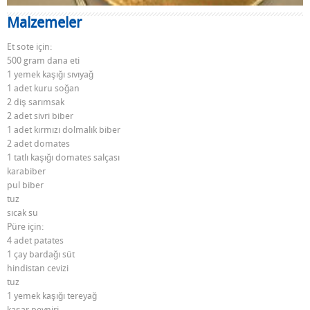
Malzemeler
Et sote için:
500 gram dana eti
1 yemek kaşığı sıvıyağ
1 adet kuru soğan
2 diş sarımsak
2 adet sivri biber
1 adet kırmızı dolmalık biber
2 adet domates
1 tatlı kaşığı domates salçası
karabiber
pul biber
tuz
sıcak su
Püre için:
4 adet patates
1 çay bardağı süt
hindistan cevizi
tuz
1 yemek kaşığı tereyağ
kaşar peyniri