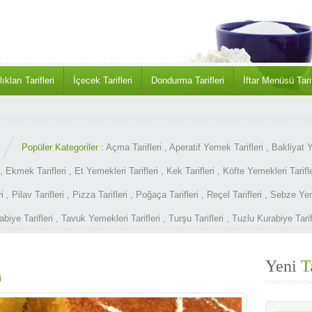
ıkları Tarifleri
İçecek Tarifleri
Dondurma Tarifleri
İftar Menüsü Tarif
Popüler Kategoriler :
Açma Tarifleri
,
Aperatif Yemek Tarifleri
,
Bakliyat Y
,
Ekmek Tarifleri
,
Et Yemekleri Tarifleri
,
Kek Tarifleri
,
Köfte Yemekleri Tarifle
i
,
Pilav Tarifleri
,
Pizza Tarifleri
,
Poğaça Tarifleri
,
Reçel Tarifleri
,
Sebze Yeme
abiye Tarifleri
,
Tavuk Yemekleri Tarifleri
,
Turşu Tarifleri
,
Tuzlu Kurabiye Tarif
Yeni
T
i