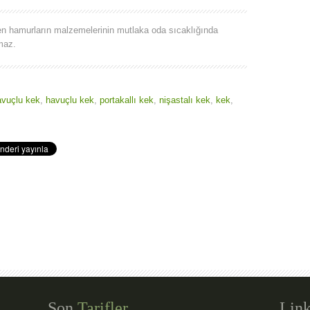
en hamurların malzemelerinin mutlaka oda sıcaklığında
maz.
havuçlu kek
,
havuçlu kek
,
portakallı kek
,
nişastalı kek
,
kek
,
Son
Tarifler
Link