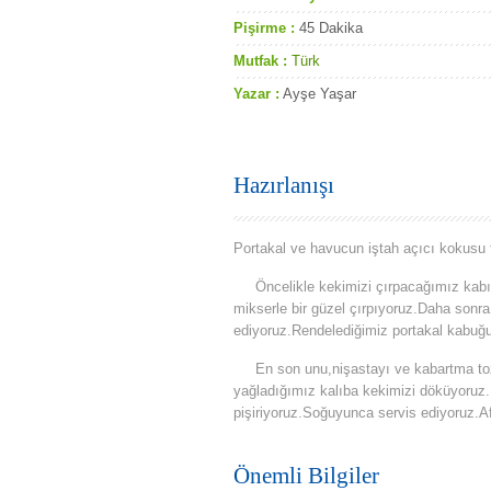
Pişirme :
45 Dakika
Mutfak :
Türk
Yazar :
Ayşe Yaşar
Hazırlanışı
Portakal ve havucun iştah açıcı kokusu
Öncelikle kekimizi çırpacağımız kabın i
mikserle bir güzel çırpıyoruz.Daha sonr
ediyoruz.Rendelediğimiz portakal kabuğu
En son unu,nişastayı ve kabartma tozun
yağladığımız kalıba kekimizi döküyoruz.
pişiriyoruz.Soğuyunca servis ediyoruz.Af
Önemli Bilgiler