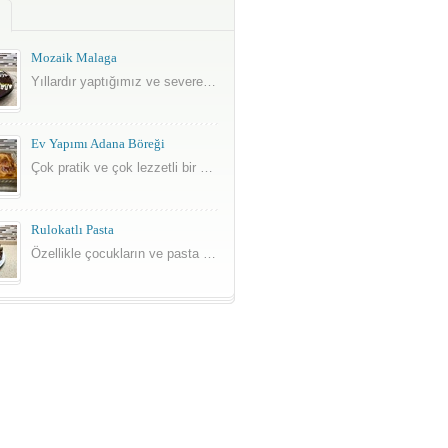
Mozaik Malaga
Yıllardır yaptığımız ve severek tükettiğimiz mozaik pasta ile son zamanların lezzetlerinden malaganın süper birleşimi.
Ev Yapımı Adana Böreği
Çok pratik ve çok lezzetli bir börek tarifi.
Rulokatlı Pasta
Özellikle çocukların ve pasta seven herkesin beğeneceği çok lezzetli bir tarif.