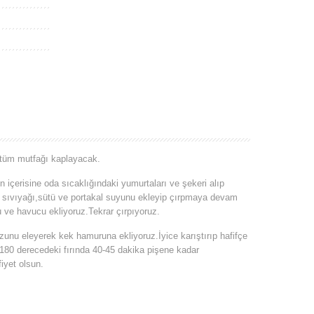
 tüm mutfağı kaplayacak.
çerisine oda sıcaklığındaki yumurtaları ve şekeri alıp
a sıvıyağı,sütü ve portakal suyunu ekleyip çırpmaya devam
 ve havucu ekliyoruz.Tekrar çırpıyoruz.
u eleyerek kek hamuruna ekliyoruz.İyice karıştırıp hafifçe
180 derecedeki fırında 40-45 dakika pişene kadar
iyet olsun.