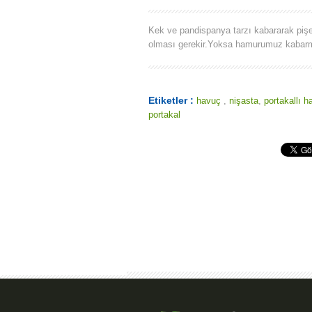
Kek ve pandispanya tarzı kabararak piş
olması gerekir.Yoksa hamurumuz kabar
Etiketler :
havuç
,
nişasta
,
portakallı 
portakal