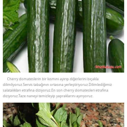
Cherry domateslerin bir kısmını ayırıp diğerlerini bıçakla
dilimliyoruz.Servis tabağının ortasına yerleştiriyoruz.Dilimlediğimiz
salatalıkları etrafına diziyoruz.En son cherry domatesleri etrafına
diziyoruz.Taze naneyi temizleyip yapraklarını ayırıyoruz.