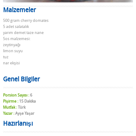
Malzemeler
500 gram cherry domates
5 adet salatalık
yarım demet taze nane
Sos malzemesi:
zeytinyağı
limon suyu
tuz
nar ekşisi
Genel Bilgiler
Porsion Sayısı :
6
Pişirme :
15 Dakika
Mutfak :
Türk
Yazar :
Ayşe Yaşar
Hazırlanışı