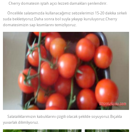
Cherry domatesin iştah açıcı lezzeti damakları şenlendirir.
Öncelikle salatamızda kullanacağımız sebzelerimizi 15-20 dakika sirkeli
suda bekletiyoruz.Daha sonra bol suyla yıkayıp kuruluyoruz.Cherry
domatesimizin sap kısımlarını temizliyoruz.
Salatalıklarımızın kabuklarını çizgili olacak şekilde soyuyoruz.Bıçakla
yuvarlak dilimliyoruz.