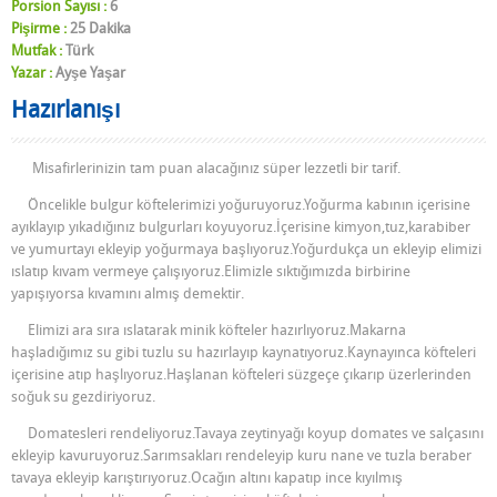
Porsion Sayısı :
6
Pişirme :
25 Dakika
Mutfak :
Türk
Yazar :
Ayşe Yaşar
Hazırlanışı
Misafirlerinizin tam puan alacağınız süper lezzetli bir tarif.
Öncelikle bulgur köftelerimizi yoğuruyoruz.Yoğurma kabının içerisine
ayıklayıp yıkadığınız bulgurları koyuyoruz.İçerisine kimyon,tuz,karabiber
ve yumurtayı ekleyip yoğurmaya başlıyoruz.Yoğurdukça un ekleyip elimizi
ıslatıp kıvam vermeye çalışıyoruz.Elimizle sıktığımızda birbirine
yapışıyorsa kıvamını almış demektir.
Elimizi ara sıra ıslatarak minik köfteler hazırlıyoruz.Makarna
haşladığımız su gibi tuzlu su hazırlayıp kaynatıyoruz.Kaynayınca köfteleri
içerisine atıp haşlıyoruz.Haşlanan köfteleri süzgeçe çıkarıp üzerlerinden
soğuk su gezdiriyoruz.
Domatesleri rendeliyoruz.Tavaya zeytinyağı koyup domates ve salçasını
ekleyip kavuruyoruz.Sarımsakları rendeleyip kuru nane ve tuzla beraber
tavaya ekleyip karıştırıyoruz.Ocağın altını kapatıp ince kıyılmış