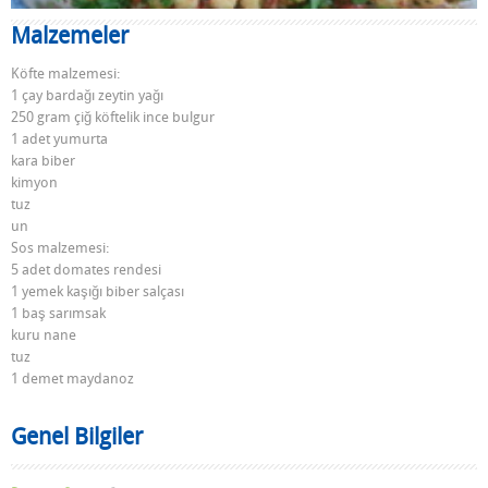
Malzemeler
Köfte malzemesi:
1 çay bardağı zeytin yağı
250 gram çiğ köftelik ince bulgur
1 adet yumurta
kara biber
kimyon
tuz
un
Sos malzemesi:
5 adet domates rendesi
1 yemek kaşığı biber salçası
1 baş sarımsak
kuru nane
tuz
1 demet maydanoz
Genel Bilgiler