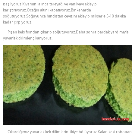
başlıyoruz.Kıvamını alınca tereyağı ve vanilyayı ekleyip
karıştırıyoruz.Ocağın altını kapatıyoruz.Bir kenarda
soğutuyoruz.Soğuyunca hindistan cevizini ekleyip mikserle 5-10 dakika
kadar çırpıyoruz.
Pişen keki fırından çıkarıp soğutuyoruz.Daha sonra bardak yardımıyla
yuvarlak dilimler çıkarıyoruz.
Çıkardığımız yuvarlak kek dilimlerini ikiye bölüyoruz.Kalan keki robottan