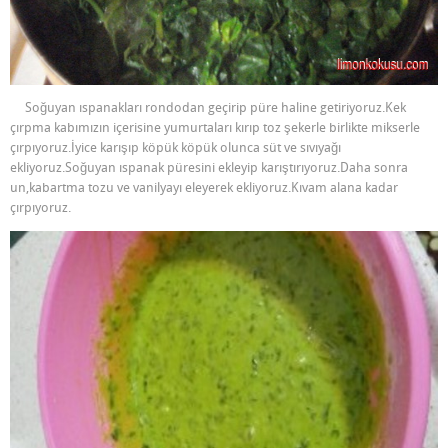
Soğuyan ıspanakları rondodan geçirip püre haline getiriyoruz.Kek
çırpma kabımızın içerisine yumurtaları kırıp toz şekerle birlikte mikserle
çırpıyoruz.İyice karışıp köpük köpük olunca süt ve sıvıyağı
ekliyoruz.Soğuyan ıspanak püresini ekleyip karıştırıyoruz.Daha sonra
un,kabartma tozu ve vanilyayı eleyerek ekliyoruz.Kıvam alana kadar
çırpıyoruz.