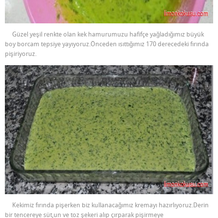
Güzel yeşil renkte olan kek hamurumuzu hafifçe yağladığımız büyük
boy borcam tepsiye yayıyoruz.Önceden ısıttığımız 170 derecedeki fırında
pişiriyoruz.
Kekimiz fırında pişerken biz kullanacağımız kremayı hazırlıyoruz.Derin
bir tencereye süt,un ve toz şekeri alıp çırparak pişirmeye