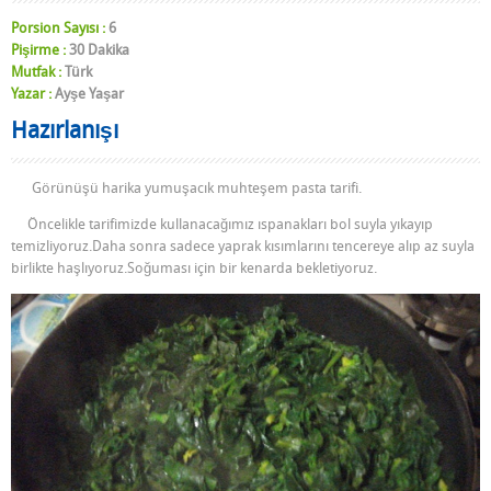
Porsion Sayısı :
6
Pişirme :
30 Dakika
Mutfak :
Türk
Yazar :
Ayşe Yaşar
Hazırlanışı
Görünüşü harika yumuşacık muhteşem pasta tarifi.
Öncelikle tarifimizde kullanacağımız ıspanakları bol suyla yıkayıp
temizliyoruz.Daha sonra sadece yaprak kısımlarını tencereye alıp az suyla
birlikte haşlıyoruz.Soğuması için bir kenarda bekletiyoruz.