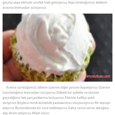
geçirip veya elimizle unufak hale getiriyoruz.İkiye böldüğümüz keklerin
arasına kremadan sürüyoruz.
Krema sürdüğümüz dilimin üzerine diğer yarısını kapatıyoruz.Üzerine
hazırladığımız kremadan sürüyoruz.Dikkatli bir şekilde rondodan
geçirdiğimiz kek parçacıklarına buluyoruz.Elimizle hafifçe şekil
veriyoruz.Böylece minik köstebek pastalarımızı oluşturuyoruz.Bir tepsiye
alıyoruz.Buzdolabında bir süre bekletiyoruz.Daha sonra servis tabağına
alıp ikram ediyoruz.Afiyet olsun.