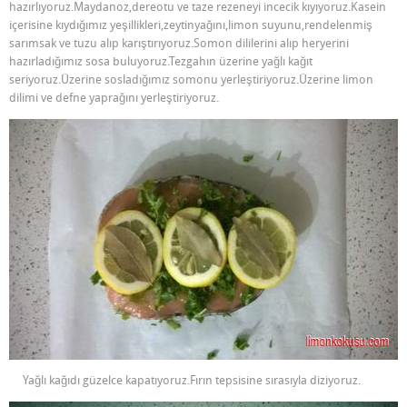
hazırlıyoruz.Maydanoz,dereotu ve taze rezeneyi incecik kıyıyoruz.Kasein
içerisine kıydığımız yeşillikleri,zeytinyağını,limon suyunu,rendelenmiş
sarımsak ve tuzu alıp karıştırıyoruz.Somon dililerini alıp heryerini
hazırladığımız sosa buluyoruz.Tezgahın üzerine yağlı kağıt
seriyoruz.Üzerine sosladığımız somonu yerleştiriyoruz.Üzerine limon
dilimi ve defne yaprağını yerleştiriyoruz.
Yağlı kağıdı güzelce kapatıyoruz.Fırın tepsisine sırasıyla diziyoruz.