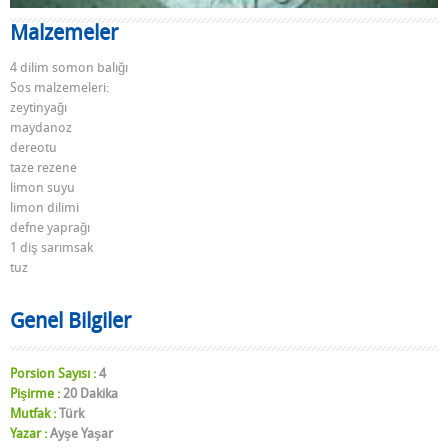
Malzemeler
4 dilim somon balığı
Sos malzemeleri:
zeytinyağı
maydanoz
dereotu
taze rezene
limon suyu
limon dilimi
defne yaprağı
1 diş sarımsak
tuz
Genel Bilgiler
Porsion Sayısı :
4
Pişirme :
20 Dakika
Mutfak :
Türk
Yazar :
Ayşe Yaşar