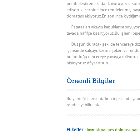
pembeleştirene kadar kavuruyoruz.Sonr
ediyoruz.İçerisine ince rendelenmiş hav
domatesi ekliyoruz.En son ince kıydığımı
Patatesleri yıkayıp kabuklarını soyuyoru
tavada hafifçe kızartıyoruz.Bu işlemi piş
Düzgün duracak şekilde tencereye diziyo
içerisinde salçayı, kesme şekeri ve rende
bulunduğu tencereye yavaşça ekliyoruz.So
pişiriyoruz.Afiyet olsun.
Önemli Bilgiler
Bu yemeği isterseniz fırın tepsisinde yapı
rendeleyebilirsiniz.
Etiketler :
kıymalı patates dolması
,
pata