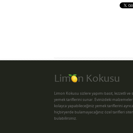
Limon Kokusu sizlere yapımı basit, lezzetli ve s
yemek tariflerini sunar. Evinizdeki malzemeler
kolayca yapabileceğiniz yemek tariflerini ayrı
hiçbiryerde bulamayacağınız özel tarifleri sit
bulabilirsiniz.