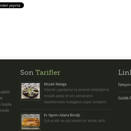
Son
Tarifler
Lin
Mozaik Malaga
İletişim
Yıllardır yaptığımız ve severek tükettiğimiz
ağlıklı
mozaik pasta ile son zamanların
le
Gizlilik 
lezzetlerinden malaganın süper birleşimi.
ca başka
emizde
Ev Yapımı Adana Böreği
Çok pratik ve çok lezzetli bir börek tarifi.