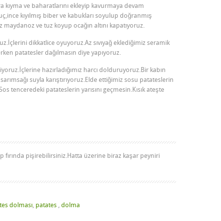
a kıyma ve baharatlarını ekleyip kavurmaya devam
uç,ince kıyılmış biber ve kabukları soyulup doğranmış
z maydanoz ve tuz koyup ocağın altını kapatıyoruz.
z.İçlerini dikkatlice oyuyoruz.Az sıvıyağ eklediğimiz seramik
erken patatesler dağılmasın diye yapıyoruz.
ruz.İçlerine hazırladığımız harcı dolduruyoruz.Bir kabın
 sarımsağı suyla karıştırıyoruz.Elde ettiğimiz sosu patateslerin
s tenceredeki patateslerin yarısını geçmesin.Kısık ateşte
p fırında pişirebilirsiniz.Hatta üzerine biraz kaşar peyniri
tes dolması
,
patates
,
dolma