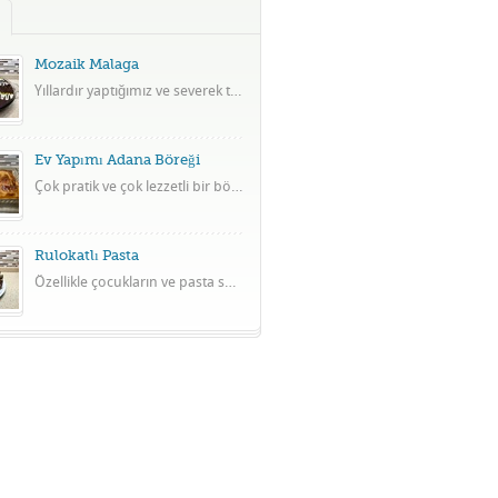
Mozaik Malaga
Yıllardır yaptığımız ve severek tükettiğimiz mozaik pasta ile son zamanların lezzetlerinden malaganın süper birleşimi.
Ev Yapımı Adana Böreği
Çok pratik ve çok lezzetli bir börek tarifi.
Rulokatlı Pasta
Özellikle çocukların ve pasta seven herkesin beğeneceği çok lezzetli bir tarif.