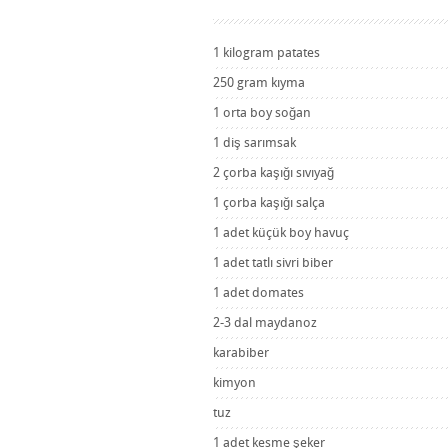
1 kilogram patates
250 gram kıyma
1 orta boy soğan
1 diş sarımsak
2 çorba kaşığı sıvıyağ
1 çorba kaşığı salça
1 adet küçük boy havuç
1 adet tatlı sivri biber
1 adet domates
2-3 dal maydanoz
karabiber
kimyon
tuz
1 adet kesme şeker