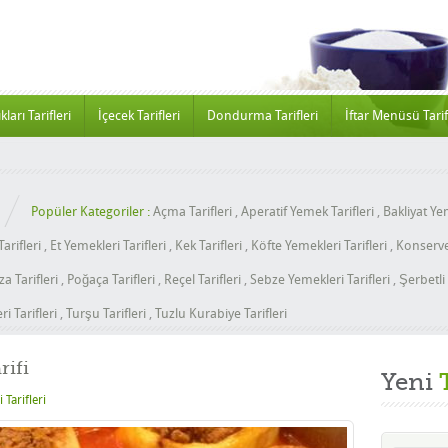
kları Tarifleri
İçecek Tarifleri
Dondurma Tarifleri
İftar Menüsü Tarif
Popüler Kategoriler :
Açma Tarifleri
,
Aperatif Yemek Tarifleri
,
Bakliyat Yem
arifleri
,
Et Yemekleri Tarifleri
,
Kek Tarifleri
,
Köfte Yemekleri Tarifleri
,
Konserve 
za Tarifleri
,
Poğaça Tarifleri
,
Reçel Tarifleri
,
Sebze Yemekleri Tarifleri
,
Şerbetli 
i Tarifleri
,
Turşu Tarifleri
,
Tuzlu Kurabiye Tarifleri
rifi
Yeni
 Tarifleri