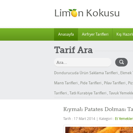
Anasayfa
Airfryer Tarifleri
Kış Hazırlı
Tarif Ara
Dondurucuda Ürün Saklama Tarifleri
,
Ekmek T
Mantı Tarifleri
,
Pide Tarifleri
,
Pilav Tarifleri
,
Piz
Tarifleri
,
Tatlı Kurabiye Tarifleri
,
Tavuk Yemekler
Kıymalı Patates Dolması Ta
Tarih : 17 Mart 2014
|
Kategori :
Et Yemekleri