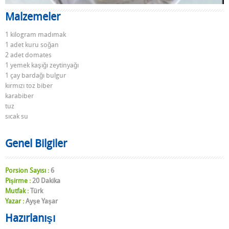
Malzemeler
1 kilogram madımak
1 adet kuru soğan
2 adet domates
1 yemek kaşığı zeytinyağı
1 çay bardağı bulgur
kırmızı toz biber
karabiber
tuz
sıcak su
Genel Bilgiler
Porsion Sayısı :
6
Pişirme :
20 Dakika
Mutfak :
Türk
Yazar :
Ayşe Yaşar
Hazırlanışı