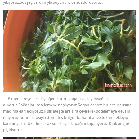
yıkıyoruz.Süzgeç yardımıyla suyunu iyice süzdürüyoruz.
Bir tencereye ince kıydığımız kuru soğanı ve zeytinyağını
alıyoruz.Soğanları sotelemeye başlıyoruz.Soğanlar sotelenince içerisine
madımakları ekliyoruz.Kısık ateşte ara sıra çevirerek sotelemeye devam
ediyoruz.Sonra sırasıyla domates,bulgur,baharatlar ve tuzunu ekleyip
karıştırıyoruz.Üzerine sıcak su ekleyip kapağını kapatıyoruz.Kısık ateşte
pişiriyoruz.