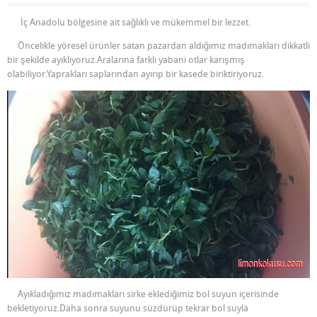
İç Anadolu bölgesine ait sağlıklı ve mükemmel bir lezzet.
Öncelikle yöresel ürünler satan pazardan aldığımız madımakları dikkatli
bir şekilde ayıklıyoruz.Aralarına farklı yabani otlar karışmış
olabiliyor.Yaprakları saplarından ayırıp bir kasede biriktiriyoruz.
Ayıkladığımız madımakları sirke eklediğimiz bol suyun içerisinde
bekletiyoruz.Daha sonra suyunu süzdürüp tekrar bol suyla