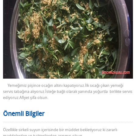
Yemeğimiz pişince ocağın altını kapatıyoruz.İlk sıcağı çıkan yemeği
servis tabağına alıyoruz.İsteğe bağlı olarak yanında yoğurtla birlikte servis
ediyoruz.Afiyet şifa olsun.
Önemli Bilgiler
Özellikle sirkeli suyun içerisinde bir müddet bekletiyoruz ki zararlı
maddelerden ve bakterilerden arınmış olsun.