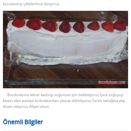
kurulanmış çileklerimizi diziyoruz.
Buzdolabına tekrar kaldırıp soğuması için bekletiyoruz.İyice soğuyup
kıvam alan pastayı bzdolabından çıkarıp dilimliyoruz.Servis tabağına alıp
ikram ediyoruz.Afiyet olsun.
Önemli Bilgiler