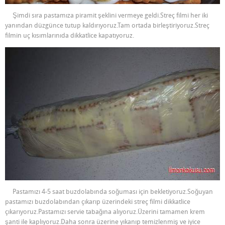
Şimdi sıra pastamıza piramit şeklini vermeye geldi.Streç filmi her iki
yanından düzgünce tutup kaldırıyoruz.Tam ortada birleştiriyoruz.Streç
filmin uç kısımlarınıda dikkatlice kapatıyoruz.
Pastamızı 4-5 saat buzdolabında soğuması için bekletiyoruz.Soğuyan
pastamızı buzdolabından çıkarıp üzerindeki streç filmi dikkatlice
çıkarıyoruz.Pastamızı servie tabağına alıyoruz.Üzerini tamamen krem
şanti ile kaplıyoruz.Daha sonra üzerine yıkanıp temizlenmiş ve iyice