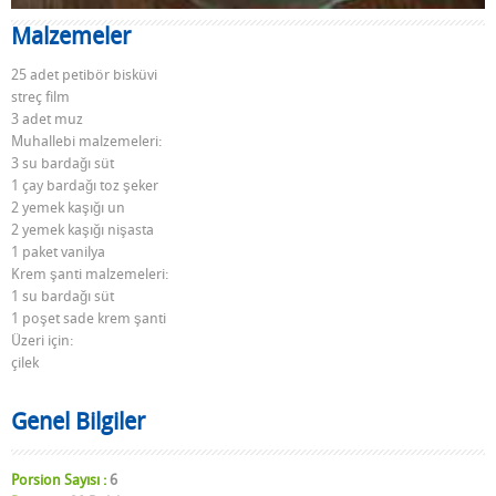
Malzemeler
25 adet petibör bisküvi
streç film
3 adet muz
Muhallebi malzemeleri:
3 su bardağı süt
1 çay bardağı toz şeker
2 yemek kaşığı un
2 yemek kaşığı nişasta
1 paket vanilya
Krem şanti malzemeleri:
1 su bardağı süt
1 poşet sade krem şanti
Üzeri için:
çilek
Genel Bilgiler
Porsion Sayısı :
6