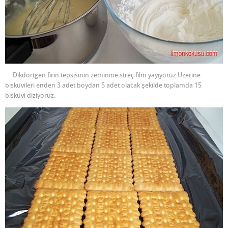
Dikdörtgen fırın tepsisinin zeminine streç film yayıyoruz.Üzerine
bisküvileri enden 3 adet boydan 5 adet olacak şekilde toplamda 15
bisküvi diziyoruz.