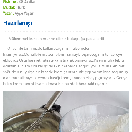
Pişirme :
20 Dakika
Mutfak :
Türk
Yazar :
Ayşe Yaşar
Hazırlanışı
Mükemmel lezzetin muz ve çilekle buluştuğu pasta tarifi.
Öncelikle tarifimizde kullanacağımız malzemeleri
hazırlıyoruz.Muhallebi malzemelerini sırasıyla pişireceğimiz tencereye
ekliyoruz.Orta hararetli ateşte karıştırarak pişiriyoruz.Pişen muhallebiyi
ocaktan alıp ara sıra karıştırarak bir kenarda soğutuyoruz.Muhallebimiz
soğurken büyükçe bir kasede krem şantiyi sütle çırpıyoruz.İyice soğumuş
olan muhallebiye iki yemek kaşığı kremşantiden ekleyip çırpıyoruz.Geriye
kalan krem şantiyi kıvam alması için buzdolabına kaldırıyoruz.