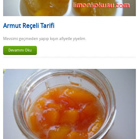
Armut Reçeli Tarifi
Mevsimi geçmeden yapıp kışın afiyetle yiyelim.
Devamını Oku