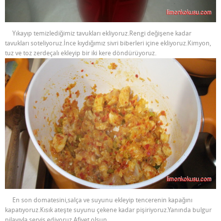
Yıkayıp temizlediğimiz tavukları ekliyoruz.Rengi değişene kadar
tavukları soteliyoruz.İnce kıydığımız sivri biberleri içine ekliyoruz.Kimyon,
tuz ve toz zerdeçalı ekleyip bir iki kere döndürüyoruz.
En son domatesini,salça ve suyunu ekleyip tencerenin kapağını
kapatıyoruz.Kısık ateşte suyunu çekene kadar pişiriyoruz.Yanında bulgur
pilavıyla servis ediyoruz.Afiyet olsun.