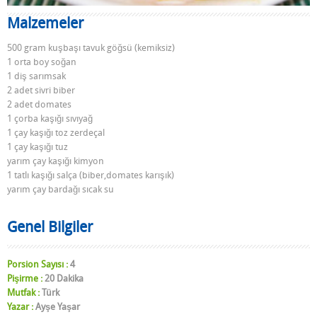
Malzemeler
500 gram kuşbaşı tavuk göğsü (kemiksiz)
1 orta boy soğan
1 diş sarımsak
2 adet sivri biber
2 adet domates
1 çorba kaşığı sıvıyağ
1 çay kaşığı toz zerdeçal
1 çay kaşığı tuz
yarım çay kaşığı kimyon
1 tatlı kaşığı salça (biber,domates karışık)
yarım çay bardağı sıcak su
Genel Bilgiler
Porsion Sayısı :
4
Pişirme :
20 Dakika
Mutfak :
Türk
Yazar :
Ayşe Yaşar