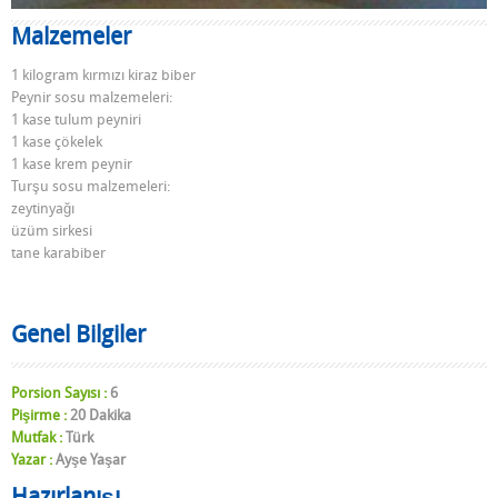
Malzemeler
1 kilogram kırmızı kiraz biber
Peynir sosu malzemeleri:
1 kase tulum peyniri
1 kase çökelek
1 kase krem peynir
Turşu sosu malzemeleri:
zeytinyağı
üzüm sirkesi
tane karabiber
Genel Bilgiler
Porsion Sayısı :
6
Pişirme :
20 Dakika
Mutfak :
Türk
Yazar :
Ayşe Yaşar
Hazırlanışı