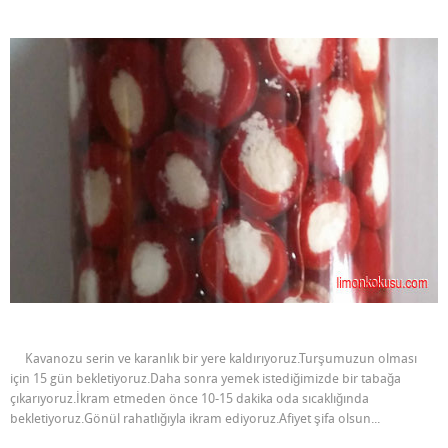
Kavanozu serin ve karanlık bir yere kaldırıyoruz.Turşumuzun olması
için 15 gün bekletiyoruz.Daha sonra yemek istediğimizde bir tabağa
çıkarıyoruz.İkram etmeden önce 10-15 dakika oda sıcaklığında
bekletiyoruz.Gönül rahatlığıyla ikram ediyoruz.Afiyet şifa olsun...