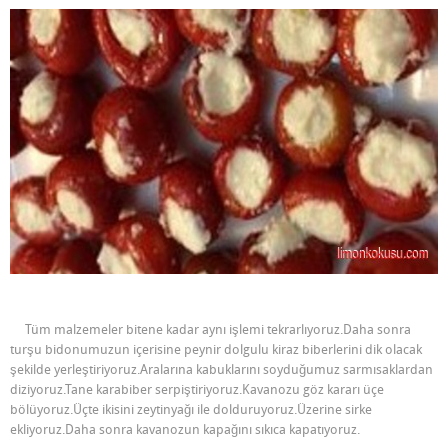
Tüm malzemeler bitene kadar aynı işlemi tekrarlıyoruz.Daha sonra
turşu bidonumuzun içerisine peynir dolgulu kiraz biberlerini dik olacak
şekilde yerleştiriyoruz.Aralarına kabuklarını soyduğumuz sarmısaklardan
diziyoruz.Tane karabiber serpiştiriyoruz.Kavanozu göz kararı üçe
bölüyoruz.Üçte ikisini zeytinyağı ile dolduruyoruz.Üzerine sirke
ekliyoruz.Daha sonra kavanozun kapağını sıkıca kapatıyoruz.