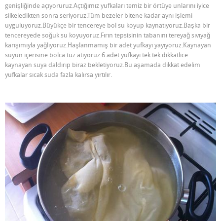
genişliğinde açıyoruruz.Açtığımız yufkaları temiz bir örtüye unlarını iyice
silkeledikten sonra seriyoruz.Tüm bezeler bitene kadar aynı işlemi
uyguluyoruz.Büyükçe bir tencereye bol su koyup kaynatıyoruz.Başka bir
tencereyede soğuk su koyuyoruz.Fırın tepsisinin tabanını tereyağ sıvıyağ
karışımıyla yağlıyoruz.Haşlanmamış bir adet yufkayı yayıyoruz.Kaynayan
suyun içerisine bolca tuz atıyoruz.6 adet yufkayı tek tek dikkatlice
kaynayan suya daldırıp biraz bekletiyoruz.Bu aşamada dikkat edelim
yufkalar sıcak suda fazla kalırsa yırtılır.