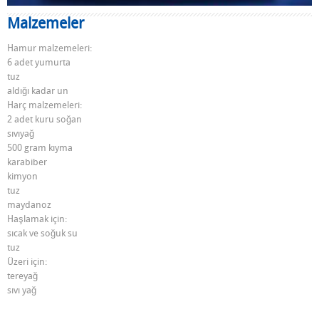
Malzemeler
Hamur malzemeleri:
6 adet yumurta
tuz
aldığı kadar un
Harç malzemeleri:
2 adet kuru soğan
sıvıyağ
500 gram kıyma
karabiber
kimyon
tuz
maydanoz
Haşlamak için:
sıcak ve soğuk su
tuz
Üzeri için:
tereyağ
sıvı yağ