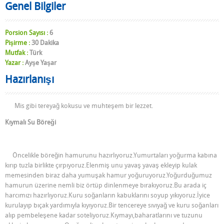
Genel Bilgiler
Porsion Sayısı :
6
Pişirme :
30 Dakika
Mutfak :
Türk
Yazar :
Ayşe Yaşar
Hazırlanışı
Mis gibi tereyağ kokusu ve muhteşem bir lezzet.
Kıymalı Su Böreği
Öncelikle böreğin hamurunu hazırlıyoruz.Yumurtaları yoğurma kabına
kırıp tuzla birlikte çırpıyoruz.Elenmiş unu yavaş yavaş ekleyip kulak
memesinden biraz daha yumuşak hamur yoğuruyoruz.Yoğurduğumuz
hamurun üzerine nemli biz örtüp dinlenmeye bırakıyoruz.Bu arada iç
harcımızı hazırlıyoruz.Kuru soğanların kabuklarını soyup yıkıyoruz.İyice
kurulayıp bıçak yardımıyla kıyıyoruz.Bir tencereye sıvıyağ ve kuru soğanları
alıp pembeleşene kadar soteliyoruz.Kıymayı,baharatlarını ve tuzunu