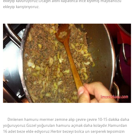
ekleyip kavuruyoruz.Ocağın altını kapatınca ince kıyılmış maydanozu
ekleyip karıştırıyoruz.
Dinlenen hamuru mermer zemine alıp çevire çevire 10-15 dakika daha
yoğuruyoruz.Güzel yoğurulan hamuru açmak daha kolaydır.Hamurdan
16 adet beze elde ediyoruz.Herbir bezeyi bolca un serperek tepsimizin