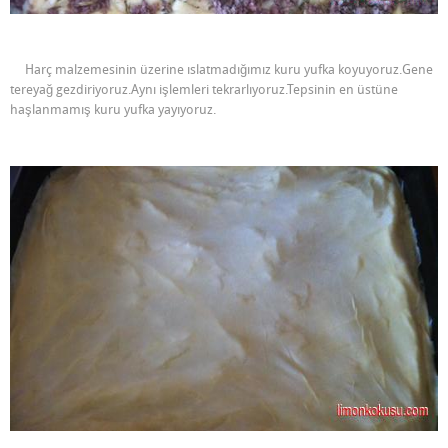
Harç malzemesinin üzerine ıslatmadığımız kuru yufka koyuyoruz.Gene
tereyağ gezdiriyoruz.Aynı işlemleri tekrarlıyoruz.Tepsinin en üstüne
haşlanmamış kuru yufka yayıyoruz.