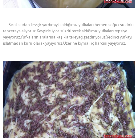
.Sıcak sudan kevgir yardımıyla aldığımız yufkaları hemen soğuk su dolu
tencereye alıyoruz.Kevgirle iyice süzdürerek aldığımız yufkaları tepsiye
yayıyoruz.Yufkaların aralarına kaşıkla tereyağ gezdiriyoruz.Yedinci yufkayı
ıslatmadan kuru olarak yayıyoruz.Üzerine kıymalı iç harcını yayıyoruz.