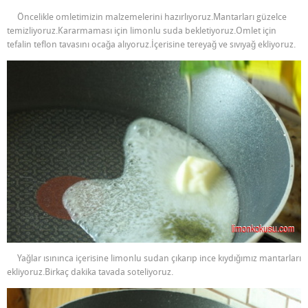
Öncelikle omletimizin malzemelerini hazırlıyoruz.Mantarları güzelce
temizliyoruz.Kararmaması için limonlu suda bekletiyoruz.Omlet için
tefalin teflon tavasını ocağa alıyoruz.İçerisine tereyağ ve sıvıyağ ekliyoruz.
Yağlar ısınınca içerisine limonlu sudan çıkarıp ince kıydığımız mantarları
ekliyoruz.Birkaç dakika tavada soteliyoruz.