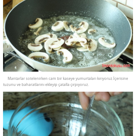
Mantarlar sotelenirken cam bir kaseye yumurtaları kırıyoruz.İçerisine
tuzunu ve baharatlarını ekleyip çatalla çırpıyoruz.