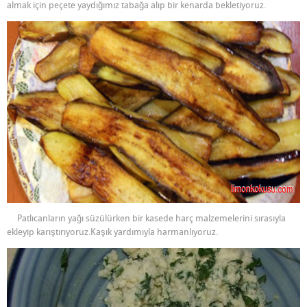
almak için peçete yaydığımız tabağa alıp bir kenarda bekletiyoruz.
Patlıcanların yağı süzülürken bir kasede harç malzemelerini sırasıyla
ekleyip karıştırıyoruz.Kaşık yardımıyla harmanlıyoruz.