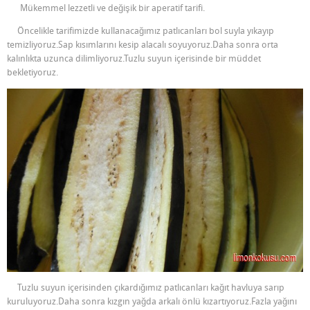
Mükemmel lezzetli ve değişik bir aperatif tarifi.
Öncelikle tarifimizde kullanacağımız patlıcanları bol suyla yıkayıp
temizliyoruz.Sap kısımlarını kesip alacalı soyuyoruz.Daha sonra orta
kalınlıkta uzunca dilimliyoruz.Tuzlu suyun içerisinde bir müddet
bekletiyoruz.
Tuzlu suyun içerisinden çıkardığımız patlıcanları kağıt havluya sarıp
kuruluyoruz.Daha sonra kızgın yağda arkalı önlü kızartıyoruz.Fazla yağını