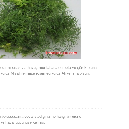
larını sırasıyla havuç,mor lahana,dereotu ve çörek otuna
yoruz.Misafirlerimize ikram ediyoruz.Afiyet şifa olsun.
 bibere,susama veya istediğiniz herhangi bir ürüne
e ve hayal gücünüze kalmış.