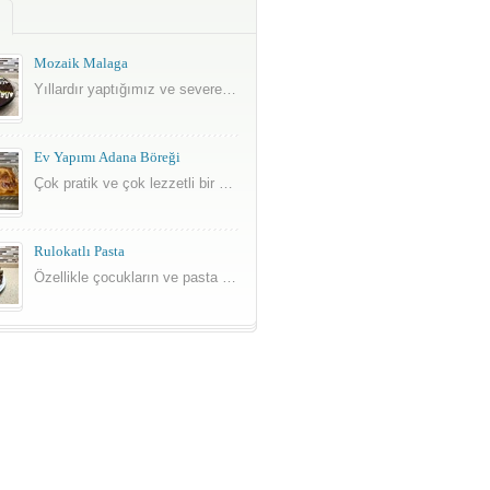
Mozaik Malaga
Yıllardır yaptığımız ve severek tükettiğimiz mozaik pasta ile son zamanların lezzetlerinden malaganın süper birleşimi.
Ev Yapımı Adana Böreği
Çok pratik ve çok lezzetli bir börek tarifi.
Rulokatlı Pasta
Özellikle çocukların ve pasta seven herkesin beğeneceği çok lezzetli bir tarif.