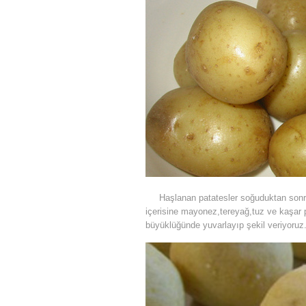
Haşlanan patatesler soğuduktan sonra 
içerisine mayonez,tereyağ,tuz ve kaşar 
büyüklüğünde yuvarlayıp şekil veriyoruz