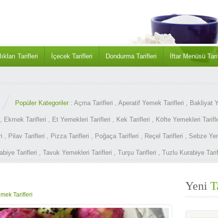
ıkları Tarifleri
İçecek Tarifleri
Dondurma Tarifleri
İftar Menüsü Tarif
Popüler Kategoriler :
Açma Tarifleri
,
Aperatif Yemek Tarifleri
,
Bakliyat Y
,
Ekmek Tarifleri
,
Et Yemekleri Tarifleri
,
Kek Tarifleri
,
Köfte Yemekleri Tarifle
i
,
Pilav Tarifleri
,
Pizza Tarifleri
,
Poğaça Tarifleri
,
Reçel Tarifleri
,
Sebze Yeme
abiye Tarifleri
,
Tavuk Yemekleri Tarifleri
,
Turşu Tarifleri
,
Tuzlu Kurabiye Tarif
Yeni
T
mek Tarifleri