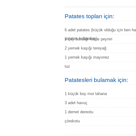
Patates topları için:
6 adet patates (küçük olduğu için ben ha
patates kullandım)
1 çay bardağı kaşar peyniri
2 yemek kaşığı tereyağ
1 yemek kaşığı mayonez
tuz
Patatesleri bulamak için:
1 küçük boy mor lahana
3 adet havuç
1 demet dereotu
çörekotu