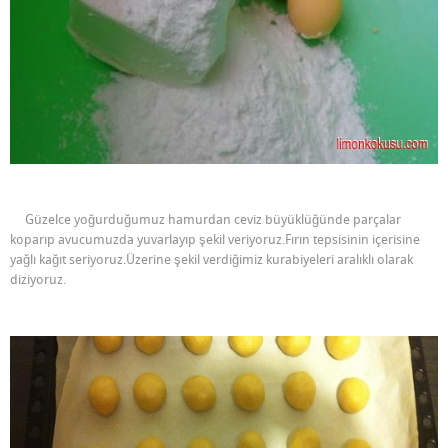
Güzelce yoğurduğumuz hamurdan ceviz büyüklüğünde parçalar
koparıp avucumuzda yuvarlayıp şekil veriyoruz.Fırın tepsisinin içerisine
yağlı kağıt seriyoruz.Üzerine şekil verdiğimiz kurabiyeleri aralıklı olarak
diziyoruz.