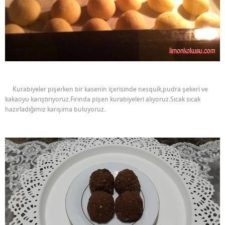
Kurabiyeler pişerken bir kasenin içerisinde nesquik,pudra şekeri ve
kakaoyu karıştırıyoruz.Fırında pişen kurabiyeleri alıyoruz.Sıcak sıcak
hazırladığımız karışıma buluyoruz.