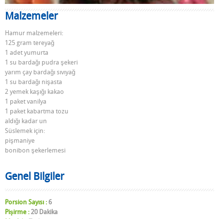
Malzemeler
Hamur malzemeleri:
125 gram tereyağ
1 adet yumurta
1 su bardağı pudra şekeri
yarım çay bardağı sıvıyağ
1 su bardağı nişasta
2 yemek kaşığı kakao
1 paket vanilya
1 paket kabartma tozu
aldığı kadar un
Süslemek için:
pişmaniye
bonibon şekerlemesi
Genel Bilgiler
Porsion Sayısı :
6
Pişirme :
20 Dakika