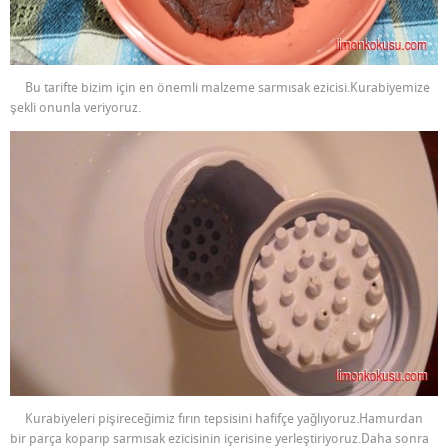
Bu tarifte bizim için en önemli malzeme sarmısak ezicisi.Kurabiyemize
şekli onunla veriyoruz.
Kurabiyeleri pişireceğimiz fırın tepsisini hafifçe yağlıyoruz.Hamurdan
bir parça koparıp sarmısak ezicisinin içerisine yerleştiriyoruz.Daha sonra