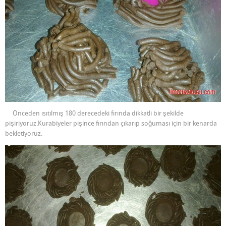
Önceden ısıtılmış 180 derecedeki fırında dikkatli bir şekilde
pişiriyoruz.Kurabiyeler pişince fırından çıkarıp soğuması için bir kenarda
bekletiyoruz.