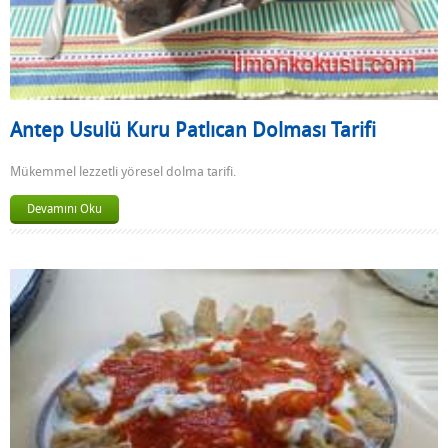
Antep Usulü Kuru Patlıcan Dolması Tarifi
Mükemmel lezzetli yöresel dolma tarifi.
Devamını Oku