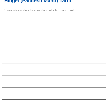
Hingel (Patatesli Mantı) Tarifi
Sivas yöresinde sıkça yapılan nefis bir mantı tarifi.
Devamını Oku
Anasayfa
Airfryer Tarifleri
Kış Hazırlıkları Tarifleri
Reçel Tarifleri
Konserve Tarifleri
Dondurucuda Ürün Saklama Tarifleri