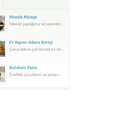
Mozaik Malaga
Yıllardır yaptığımız ve severek tükettiğimiz mozaik pasta ile son zamanların lezzetlerinden malaganın süper birleşimi.
Ev Yapımı Adana Böreği
Çok pratik ve çok lezzetli bir börek tarifi.
Rulokatlı Pasta
Özellikle çocukların ve pasta seven herkesin beğeneceği çok lezzetli bir tarif.