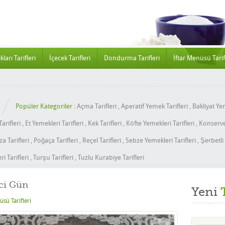
kları Tarifleri
İçecek Tarifleri
Dondurma Tarifleri
İftar Menüsü Tarif
Popüler Kategoriler :
Açma Tarifleri
,
Aperatif Yemek Tarifleri
,
Bakliyat Yem
arifleri
,
Et Yemekleri Tarifleri
,
Kek Tarifleri
,
Köfte Yemekleri Tarifleri
,
Konserve 
za Tarifleri
,
Poğaça Tarifleri
,
Reçel Tarifleri
,
Sebze Yemekleri Tarifleri
,
Şerbetli 
i Tarifleri
,
Turşu Tarifleri
,
Tuzlu Kurabiye Tarifleri
ci Gün
Yeni
üsü Tarifleri