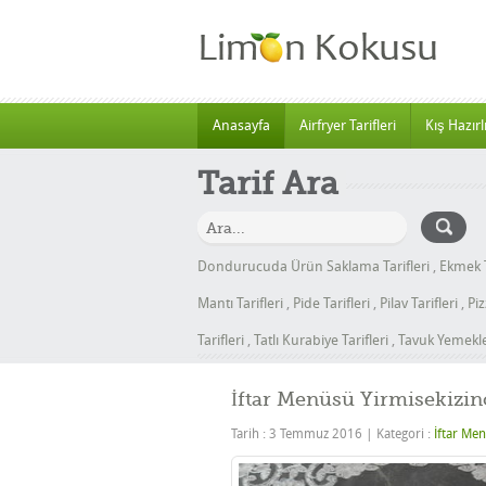
Anasayfa
Airfryer Tarifleri
Kış Hazırlı
Tarif Ara
Dondurucuda Ürün Saklama Tarifleri
,
Ekmek T
Mantı Tarifleri
,
Pide Tarifleri
,
Pilav Tarifleri
,
Piz
Tarifleri
,
Tatlı Kurabiye Tarifleri
,
Tavuk Yemekler
İftar Menüsü Yirmisekizin
Tarih : 3 Temmuz 2016
|
Kategori :
İftar Men