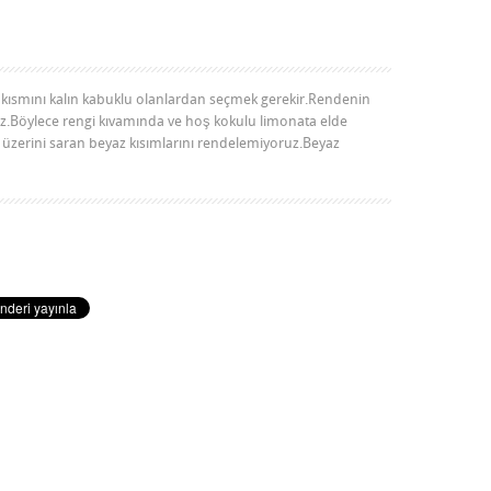
r kısmını kalın kabuklu olanlardan seçmek gerekir.Rendenin
uz.Böylece rengi kıvamında ve hoş kokulu limonata elde
üzerini saran beyaz kısımlarını rendelemiyoruz.Beyaz