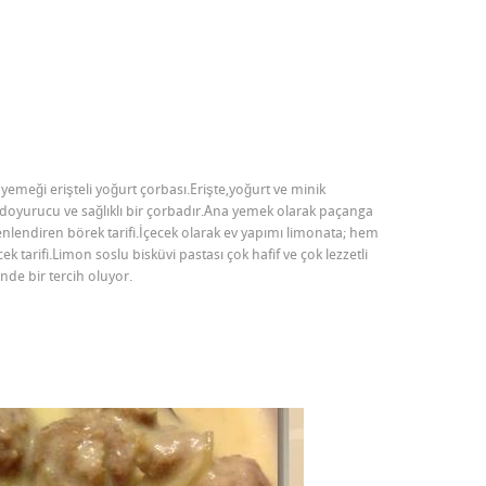
ği erişteli yoğurt çorbası.Erişte,yoğurt ve minik
doyurucu ve sağlıklı bir çorbadır.Ana yemek olarak paçanga
şenlendiren börek tarifi.İçecek olarak ev yapımı limonata; hem
cek tarifi.Limon soslu bisküvi pastası çok hafif ve çok lezzetli
inde bir tercih oluyor.