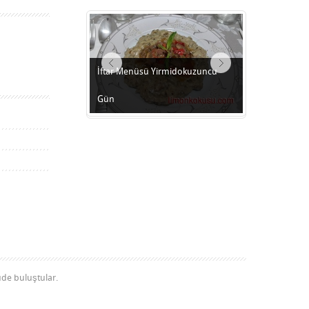
İftar Menüsü Yirmidokuzuncu
Gün
üde buluştular.