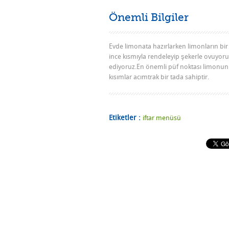
Önemli Bilgiler
Evde limonata hazırlarken limonların bi
ince kısmıyla rendeleyip şekerle ovuyor
ediyoruz.En önemli püf noktası limonun 
kısımlar acımtrak bir tada sahiptir.
Etiketler :
iftar menüsü