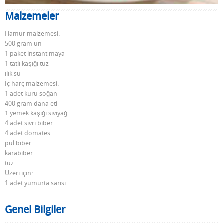
Malzemeler
Hamur malzemesi:
500 gram un
1 paket instant maya
1 tatlı kaşığı tuz
ılık su
İç harç malzemesi:
1 adet kuru soğan
400 gram dana eti
1 yemek kaşığı sıvıyağ
4 adet sivri biber
4 adet domates
pul biber
karabiber
tuz
Üzeri için:
1 adet yumurta sarısı
Genel Bilgiler