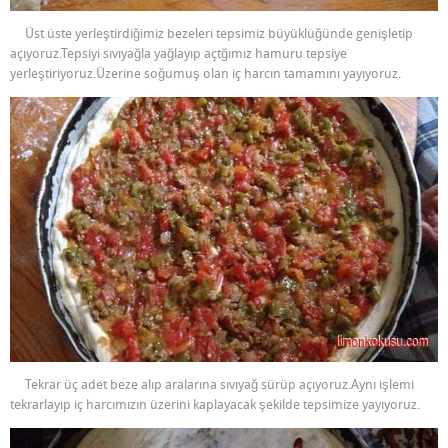
Üst üste yerleştirdiğimiz bezeleri tepsimiz büyüklüğünde genişletip
açıyoruz.Tepsiyi sıvıyağla yağlayıp açtğımız hamuru tepsiye
yerleştiriyoruz.Üzerine soğumuş olan iç harcın tamamını yayıyoruz.
Tekrar üç adet beze alıp aralarına sıvıyağ sürüp açıyoruz.Aynı işlemi
tekrarlayıp iç harcımızın üzerini kaplayacak şekilde tepsimize yayıyoruz.