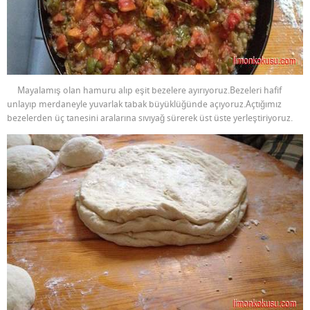
Mayalamış olan hamuru alıp eşit bezelere ayırıyoruz.Bezeleri hafif
unlayıp merdaneyle yuvarlak tabak büyüklüğünde açıyoruz.Açtığımız
bezelerden üç tanesini aralarına sıvıyağ sürerek üst üste yerleştiriyoruz.