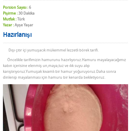
Porsion Sayısı :
6
Pişirme :
30 Dakika
Mutfak :
Türk
Yazar :
Ayşe Yaşar
Hazırlanışı
Dışı çıtır içi yumuşacık mükemmel lezzetli börek tarifi.
Öncelikle tarifimizin hamurunu hazırlıyoruz.Hamuru mayalayacağımız
kabın içerisine elenmiş un,maya,tuz ve ılık suyu alıp
karıştırıyoruz.Yumuşak kıvamlı bir hamur yoğuruyoruz.Daha sonra
dinlenip mayalanması için hamuru bir kenarda bekletiyoruz.