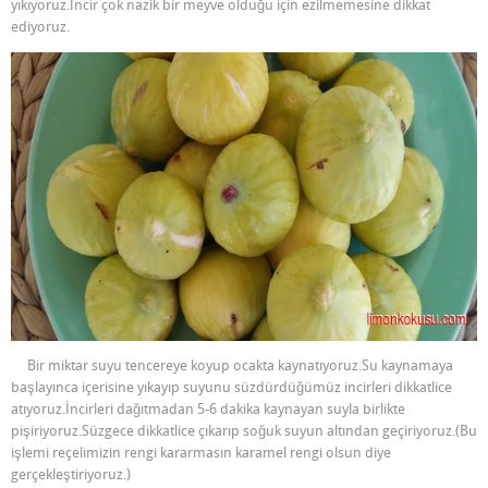
yıkıyoruz.İncir çok nazik bir meyve olduğu için ezilmemesine dikkat
ediyoruz.
Bir miktar suyu tencereye koyup ocakta kaynatıyoruz.Su kaynamaya
başlayınca içerisine yıkayıp suyunu süzdürdüğümüz incirleri dikkatlice
atıyoruz.İncirleri dağıtmadan 5-6 dakika kaynayan suyla birlikte
pişiriyoruz.Süzgece dikkatlice çıkarıp soğuk suyun altından geçiriyoruz.(Bu
işlemi reçelimizin rengi kararmasın karamel rengi olsun diye
gerçekleştiriyoruz.)