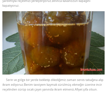
yardımıyla reçelimizi yerleştiriyoruz.Ilınınca kavanozun kapağını
kapatıyoruz.
Serin ve gölge bir yerde bekletip dilediğimiz zaman servis tabağına alıp
ikram ediyoruz.Benim tavsiyem kaymak sürülmüş ekmeğin üzerine incir
reçelinden sürüp sıcak çayın yanında ikram etmeniz.Afiyet şifa olsun.