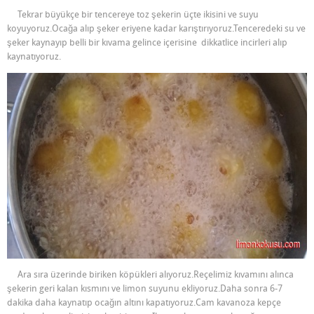
Tekrar büyükçe bir tencereye toz şekerin üçte ikisini ve suyu
koyuyoruz.Ocağa alıp şeker eriyene kadar karıştırıyoruz.Tenceredeki su ve
şeker kaynayıp belli bir kıvama gelince içerisine dikkatlice incirleri alıp
kaynatıyoruz.
Ara sıra üzerinde biriken köpükleri alıyoruz.Reçelimiz kıvamını alınca
şekerin geri kalan kısmını ve limon suyunu ekliyoruz.Daha sonra 6-7
dakika daha kaynatıp ocağın altını kapatıyoruz.Cam kavanoza kepçe