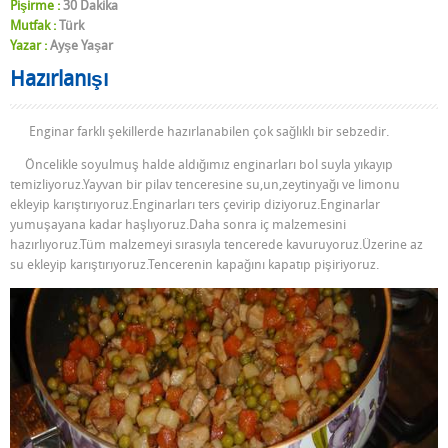
Pişirme :
30 Dakika
Mutfak :
Türk
Yazar :
Ayşe Yaşar
Hazırlanışı
Enginar farklı şekillerde hazırlanabilen çok sağlıklı bir sebzedir.
Öncelikle soyulmuş halde aldığımız enginarları bol suyla yıkayıp
temizliyoruz.Yayvan bir pilav tenceresine su,un,zeytinyağı ve limonu
ekleyip karıştırıyoruz.Enginarları ters çevirip diziyoruz.Enginarlar
yumuşayana kadar haşlıyoruz.Daha sonra iç malzemesini
hazırlıyoruz.Tüm malzemeyi sırasıyla tencerede kavuruyoruz.Üzerine az
su ekleyip karıştırıyoruz.Tencerenin kapağını kapatıp pişiriyoruz.