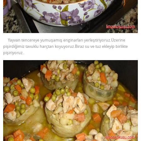
Yayvan tencereye yumuşamış enginarları yerleştiriyoruz.Üzerine
pişirdiğimiz tavuklu harçtan koyuyoruz.Biraz su ve tuz ekleyip birlikte
pişiriyoruz.