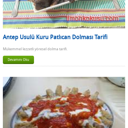
Antep Usulü Kuru Patlıcan Dolması Tarifi
Mükemmel lezzetli yöresel dolma tarifi.
Devamını Oku