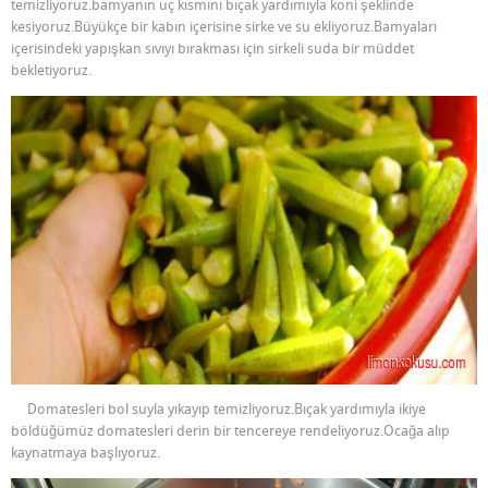
temizliyoruz.bamyanın uç kısmını bıçak yardımıyla koni şeklinde
kesiyoruz.Büyükçe bir kabın içerisine sirke ve su ekliyoruz.Bamyaları
içerisindeki yapışkan sıvıyı bırakması için sirkeli suda bir müddet
bekletiyoruz.
Domatesleri bol suyla yıkayıp temizliyoruz.Bıçak yardımıyla ikiye
böldüğümüz domatesleri derin bir tencereye rendeliyoruz.Ocağa alıp
kaynatmaya başlıyoruz.