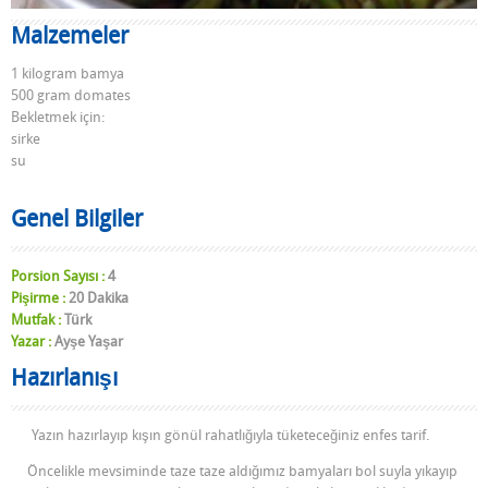
Malzemeler
1 kilogram bamya
500 gram domates
Bekletmek için:
sirke
su
Genel Bilgiler
Porsion Sayısı :
4
Pişirme :
20 Dakika
Mutfak :
Türk
Yazar :
Ayşe Yaşar
Hazırlanışı
Yazın hazırlayıp kışın gönül rahatlığıyla tüketeceğiniz enfes tarif.
Öncelikle mevsiminde taze taze aldığımız bamyaları bol suyla yıkayıp