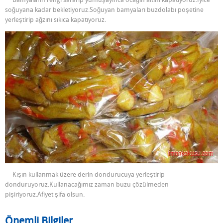
soğuyana kadar bekletiyoruz.Soğuyan bamyaları buzdolabı poşetine
yerleştirip ağzını sıkıca kapatıyoruz.
Kışın kullanmak üzere derin dondurucuya yerleştirip
donduruyoruz.Kullanacağımız zaman buzu çözülmeden
pişiriyoruz.Afiyet şifa olsun.
Önemli Bilgiler