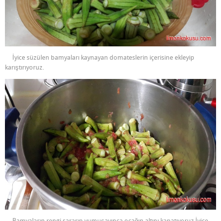
İyice süzülen bamyaları kaynayan domateslerin içerisine ekleyip
karıştırıyoruz.
Bamyaların rengi sararıp yumuşayınca ocağın altını kapatıyoruz.İyice