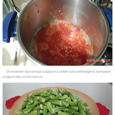
Domatesler kaynamaya başlayınca sirkeli suda beklettiğimiz bamyaları
süzgece alıp süzdürüyoruz.