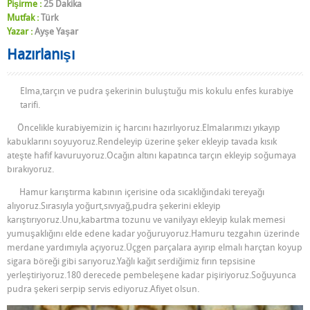
Pişirme :
25 Dakika
Mutfak :
Türk
Yazar :
Ayşe Yaşar
Hazırlanışı
Elma,tarçın ve pudra şekerinin buluştuğu mis kokulu enfes kurabiye
tarifi.
Öncelikle kurabiyemizin iç harcını hazırlıyoruz.Elmalarımızı yıkayıp
kabuklarını soyuyoruz.Rendeleyip üzerine şeker ekleyip tavada kısık
ateşte hafif kavuruyoruz.Ocağın altını kapatınca tarçın ekleyip soğumaya
bırakıyoruz.
Hamur karıştırma kabının içerisine oda sıcaklığındaki tereyağı
alıyoruz.Sırasıyla yoğurt,sıvıyağ,pudra şekerini ekleyip
karıştırıyoruz.Unu,kabartma tozunu ve vanilyayı ekleyip kulak memesi
yumuşaklığını elde edene kadar yoğuruyoruz.Hamuru tezgahın üzerinde
merdane yardımıyla açıyoruz.Üçgen parçalara ayırıp elmalı harçtan koyup
sigara böreği gibi sarıyoruz.Yağlı kağıt serdiğimiz fırın tepsisine
yerleştiriyoruz.180 derecede pembeleşene kadar pişiriyoruz.Soğuyunca
pudra şekeri serpip servis ediyoruz.Afiyet olsun.