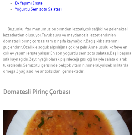
Ev Yapımı Erişte
Yoğurtlu Semizotu Salatası
Bugünkü iftar menümüz birbirinden lezzetli,çok sağlıklı ve geleneksel
lezzetlerden oluşuyor.Tavuk suyu ve maydanozla lezzetlendirilen
domatesli pirinç çorbası tam bir şifa kaynağıdır.Bağışıklık sistemini
güçlendirir.Özellikle soğuk algınlığına çok iyi gelir.Anne usulü köfteye en
çok ev yapımı erişte yakışır.En son yoğurtlu semizotu salatası.Başlı başına
şifa kaynağıdır.Zeytinyağlı olarak pişirileceği gibi çiğ haliyle salata olarak
tüketilebilir.Semizotu içerisinde pekçok vitamin,mineral,yüksek miktarda
omega 3 yağ asidi ve antioksidan içermektedir.
Domatesli Pirinç Çorbası