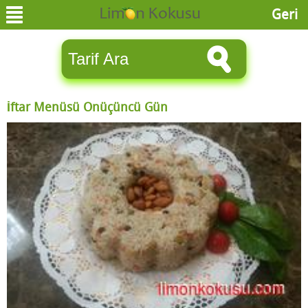
Geri
İftar Menüsü Onüçüncü Gün