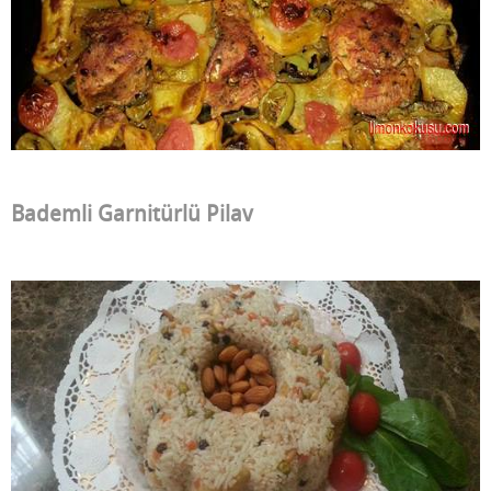
Bademli Garnitürlü Pilav