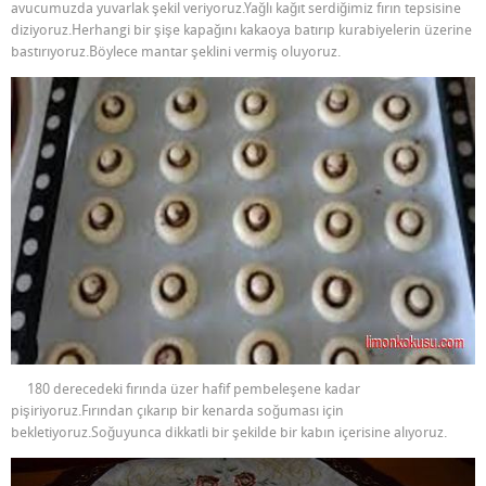
avucumuzda yuvarlak şekil veriyoruz.Yağlı kağıt serdiğimiz fırın tepsisine
diziyoruz.Herhangi bir şişe kapağını kakaoya batırıp kurabiyelerin üzerine
bastırıyoruz.Böylece mantar şeklini vermiş oluyoruz.
180 derecedeki fırında üzer hafif pembeleşene kadar
pişiriyoruz.Fırından çıkarıp bir kenarda soğuması için
bekletiyoruz.Soğuyunca dikkatli bir şekilde bir kabın içerisine alıyoruz.