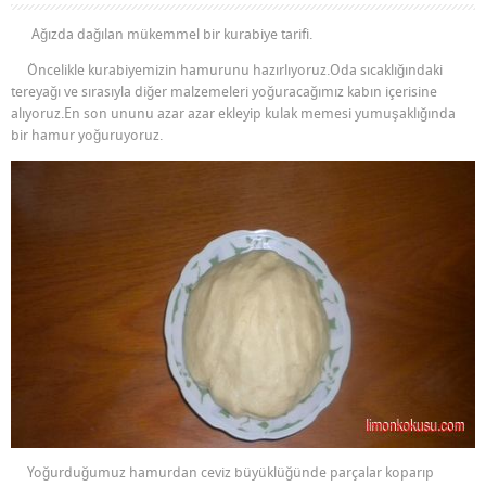
Ağızda dağılan mükemmel bir kurabiye tarifi.
Öncelikle kurabiyemizin hamurunu hazırlıyoruz.Oda sıcaklığındaki
tereyağı ve sırasıyla diğer malzemeleri yoğuracağımız kabın içerisine
alıyoruz.En son ununu azar azar ekleyip kulak memesi yumuşaklığında
bir hamur yoğuruyoruz.
Yoğurduğumuz hamurdan ceviz büyüklüğünde parçalar koparıp