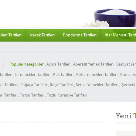
kları Tarifleri
İçecek Tarifleri
Dondurma Tarifleri
İftar Menüsü Tarif
Popüler Kategoriler :
Açma Tarifleri
,
Aperatif Yemek Tarifleri
,
Bakliyat Yem
arifleri
,
Et Yemekleri Tarifleri
,
Kek Tarifleri
,
Köfte Yemekleri Tarifleri
,
Konserve 
za Tarifleri
,
Poğaça Tarifleri
,
Reçel Tarifleri
,
Sebze Yemekleri Tarifleri
,
Şerbetli 
i Tarifleri
,
Turşu Tarifleri
,
Tuzlu Kurabiye Tarifleri
Yeni