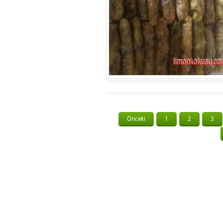
Önceki
1
2
3