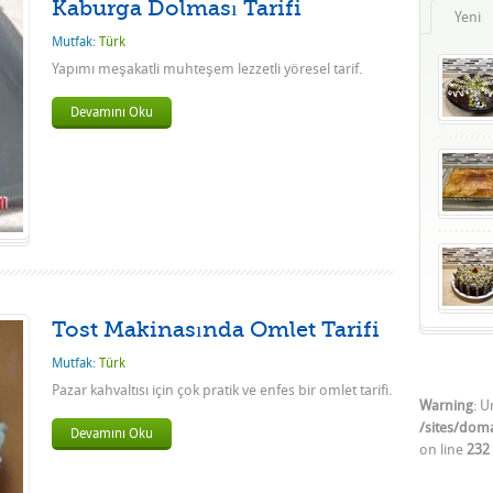
Kaburga Dolması Tarifi
Yeni
Mutfak:
Türk
Yapımı meşakatli muhteşem lezzetli yöresel tarif.
Devamını Oku
Tost Makinasında Omlet Tarifi
Mutfak:
Türk
Pazar kahvaltısı için çok pratik ve enfes bir omlet tarifi.
Warning
: U
/sites/dom
Devamını Oku
on line
232