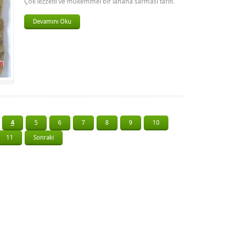
Çok lezzetli ve mükemmel bir lahana sarması tarifi.
Devamını Oku
4
5
6
7
8
9
10
11
Sonraki