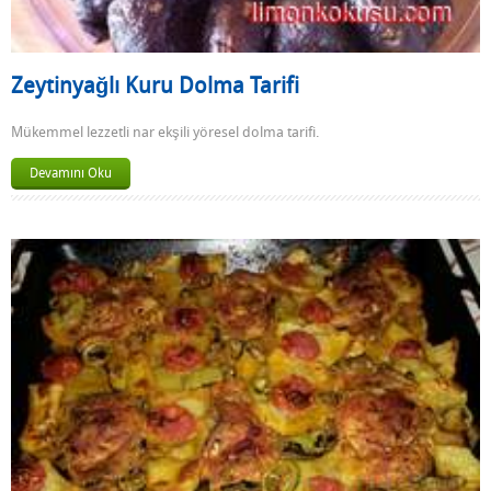
Zeytinyağlı Kuru Dolma Tarifi
Mükemmel lezzetli nar ekşili yöresel dolma tarifi.
Devamını Oku