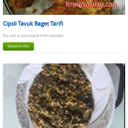
Cipsli Tavuk Baget Tarifi
Dışı çıtır içi yumuşacık enfes tavuklar.
Devamını Oku