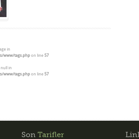
age in
ts/www/tags.php
on line
57
 null in
ts/www/tags.php
on line
57
Son
Tarifler
Lin