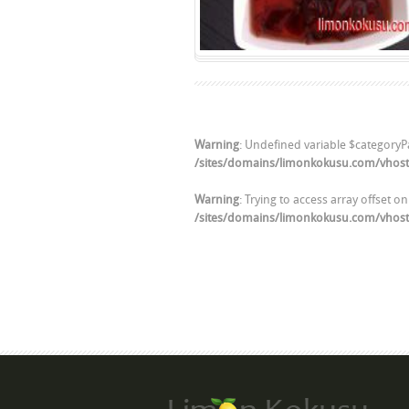
Warning
: Undefined variable $categoryP
/sites/domains/limonkokusu.com/vhos
Warning
: Trying to access array offset on
/sites/domains/limonkokusu.com/vhos