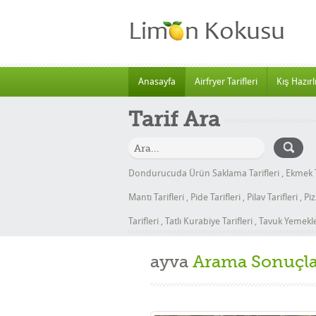
Anasayfa
Airfryer Tarifleri
Kış Hazırlı
Tarif Ara
Dondurucuda Ürün Saklama Tarifleri
,
Ekmek T
Mantı Tarifleri
,
Pide Tarifleri
,
Pilav Tarifleri
,
Piz
Tarifleri
,
Tatlı Kurabiye Tarifleri
,
Tavuk Yemekler
ayva
Arama Sonuçla