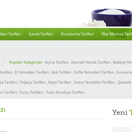
kları Tarifleri
İçecek Tarifleri
Dondurma Tarifleri
İftar Menüsü Tarif
Popüler Kategoriler :
Açma Tarifleri
,
Aperatif Yemek Tarifleri
,
Bakliyat Yem
arifleri
,
Et Yemekleri Tarifleri
,
Kek Tarifleri
,
Köfte Yemekleri Tarifleri
,
Konserve 
za Tarifleri
,
Poğaça Tarifleri
,
Reçel Tarifleri
,
Sebze Yemekleri Tarifleri
,
Şerbetli 
i Tarifleri
,
Turşu Tarifleri
,
Tuzlu Kurabiye Tarifleri
rı
Yeni