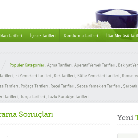
kları Tarifleri
İçecek Tarifleri
Dondurma Tarifleri
İftar Menüsü Tarif
Popüler Kategoriler :
Açma Tarifleri
,
Aperatif Yemek Tarifleri
,
Bakliyat Yem
arifleri
,
Et Yemekleri Tarifleri
,
Kek Tarifleri
,
Köfte Yemekleri Tarifleri
,
Konserve 
za Tarifleri
,
Poğaça Tarifleri
,
Reçel Tarifleri
,
Sebze Yemekleri Tarifleri
,
Şerbetli 
i Tarifleri
,
Turşu Tarifleri
,
Tuzlu Kurabiye Tarifleri
rama Sonuçları
Yeni