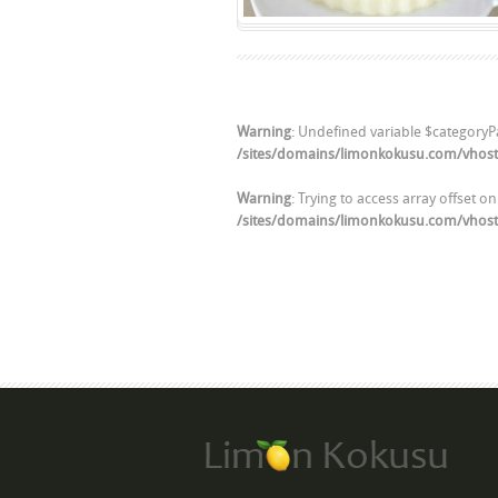
Warning
: Undefined variable $categoryP
/sites/domains/limonkokusu.com/vhos
Warning
: Trying to access array offset on
/sites/domains/limonkokusu.com/vhos