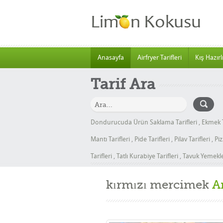
Anasayfa
Airfryer Tarifleri
Kış Hazırlı
Tarif Ara
Dondurucuda Ürün Saklama Tarifleri
,
Ekmek T
Mantı Tarifleri
,
Pide Tarifleri
,
Pilav Tarifleri
,
Piz
Tarifleri
,
Tatlı Kurabiye Tarifleri
,
Tavuk Yemekler
kırmızı mercimek
A