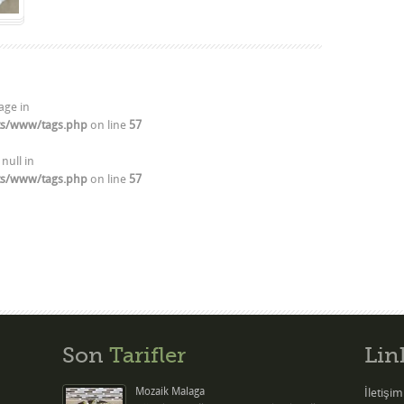
age in
ts/www/tags.php
on line
57
 null in
ts/www/tags.php
on line
57
Son
Tarifler
Lin
Mozaik Malaga
İletişim