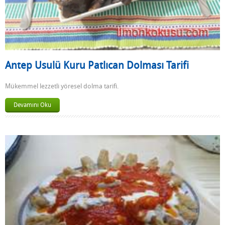
Antep Usulü Kuru Patlıcan Dolması Tarifi
Mükemmel lezzetli yöresel dolma tarifi.
Devamını Oku