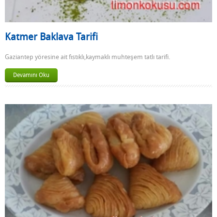
Katmer Baklava Tarifi
Gaziantep yöresine ait fıstıklı,kaymaklı muhteşem tatlı tarifi.
Devamını Oku