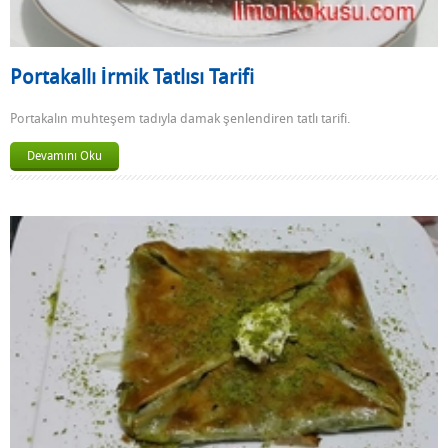
Portakallı İrmik Tatlısı Tarifi
Portakalın muhteşem tadıyla damak şenlendiren tatlı tarifi.
Devamını Oku